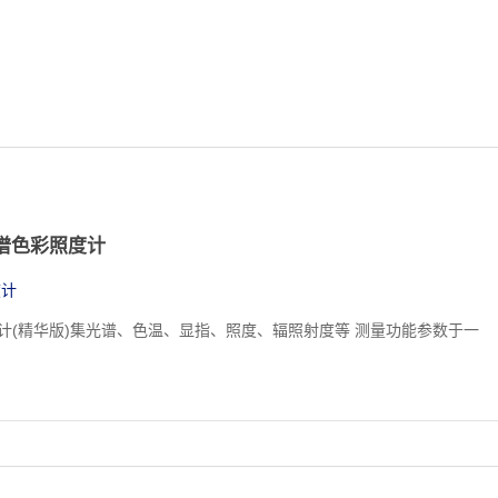
光谱色彩照度计
度计
照度计(精华版)集光谱、色温、显指、照度、辐照射度等 测量功能参数于一