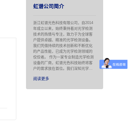
虹谱公司简介
浙江虹谱光色科技有限公司，自2014
年成立以来，始终秉持着对光学检测
技术的热情与专注，致力于为全球客
户提供卓越、精准的光学检测设备。
我们凭借持续的技术创新和不断优化
的产品性能，已成为光学检测领域的
佼佼者。 作为一家专业制造光学检测
设备的厂商，虹谱光色科技始终将客
户的需求放在首位。我们深知光学检
测在科研、工业制造、环境监测等众
阅读更多
多领域的重要性，因此，我们不断研
发新型设备，以满足不同行业对光学
检测技术的需求。我们的产品广泛应
用于照明、农业、医疗、半导体、光
电显示、科学研究等领域，为客户提
供准 …