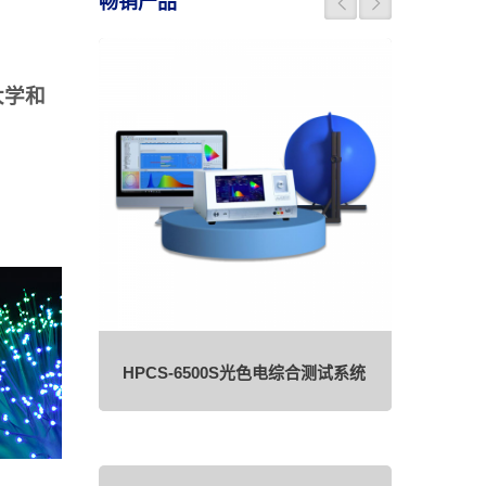
畅销产品
大学和
照度计(增
OHSP
HPCS-6500S光色电综合测试系统
（闪光