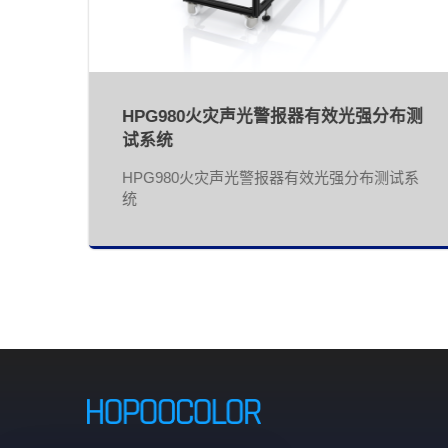
HPG980火灾声光警报器有效光强分布测
试系统
于机
HPG980火灾声光警报器有效光强分布测试系
要功
统
、颜
光特
学传
符合
流
等区
光系
量化
。