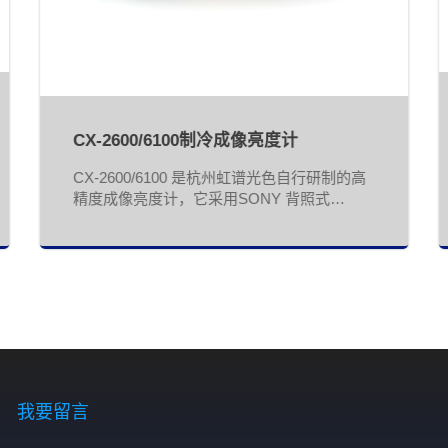
CX-2600/6100制冷成像亮度计
CX-2600/6100 是杭州虹谱光色自行研制的高
精度成像亮度计，它采用SONY 背照式
CMOS 传感器，两级 TEC 半导体制冷技术，
可工作在设定的恒温环境，从而大幅降低了传
感器的噪声，获得了极佳的信噪比， 测量结
果不随环境温度变化
我要留言