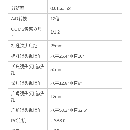
分辨率
0.01cd/m2
A/D转换
12位
COMS传感器尺
1/1.2"
寸
标准镜头焦距
25mm
标准镜头视场角
水平25.4°垂直16°
长焦镜头(可选)焦
50mm
距
长焦镜头视场角
水平12.8°垂直8°
广角镜头(可选)焦
12mm
距
广角镜头视场角
水平50
.
2
°垂直
32.6
°
PC连接
USB3.0