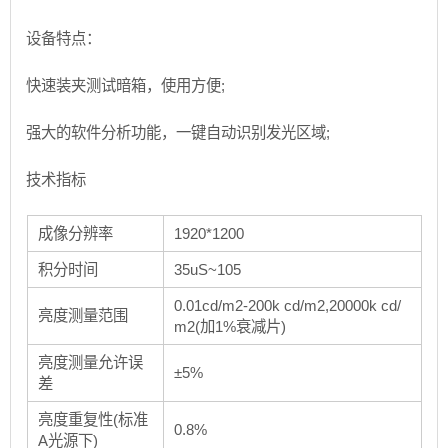
设备特点：
快速装夹测试暗箱，使用方便;
强大的软件分析功能，一键自动识别发光区域;
技术指标
成像分辨率
1920*1200
积分时间
35uS~105
0.01cd/m2-200k cd/m2,20000k cd/
亮度测量范围
m2(加1%衰减片)
亮度测量允许误
±5%
差
亮度重复性(标准
0.8%
A光源下)