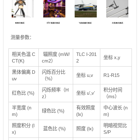
测量参数：
相关色温 C
辐照度 (mW/
TLC I-201
坐标 x,y
CT(K)
cm2）
2
黑体偏离 D
闪烁百分比
坐标 u,v
R1-R15
uv
（%）
闪烁频率（H
积分时间
红色比 (%)
坐标 u',v'
z）
（ms）
半宽度 (n
有效照度
中心波长 (n
绿色比 (%)
m)
(lx)
m)
照度积分 (l
明暗视觉比
蓝色比 (%)
照度 (lx)
x)
S/P