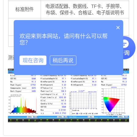
电源适配器、数据线、TF卡、手腕带、
标准附件
布袋、保修卡、合格证、电子版说明书
138.5mm（高）×81mm（宽）×23mm
×
主机尺寸
（厚）
欢迎来到本网站，请问有什么可以帮
主机重量
整机不含附件约400g（含内置电池）
您？
测试界面
现在咨询
稍后再说