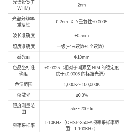
光谱带宽(F
2nm
WHM)
光谱分辨率/
0.2nm X, Y重复性±0.0005
重复性
波长准确度
±0.5nm
照度准确度
一级(±4%读数±1个读数）
感光面
Ф10mm
色品坐标准
±0.0025（相对于溯源至 NIM 的稳定度
确度
优于±0.0005 的标准光源）
色温范围
1,000K～100,000K
杂散光
≤0.3%
照度测量范
5lx～200klx
围
1-10KHz（OHSP-350FA频率采样率范
频率采样率
围：1-100KHz）