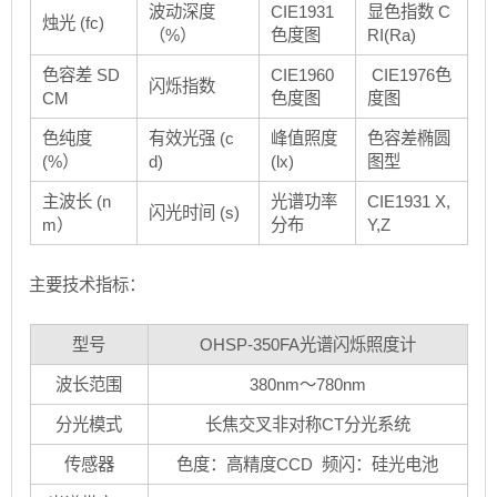
波动深度
CIE1931
显色指数 C
烛光 (fc)
（%）
色度图
RI(Ra)
色容差 SD
CIE1960
CIE1976色
闪烁指数
CM
色度图
度图
色纯度
有效光强 (c
峰值照度
色容差椭圆
(%）
d)
(lx)
图型
主波长 (n
光谱功率
CIE1931 X,
闪光时间 (s)
m）
分布
Y,Z
主要技术指标：
型号
OHSP-350FA光谱闪烁照度计
波长范围
380nm～780nm
分光模式
长焦交叉非对称CT分光系统
传感器
色度：高精度CCD 频闪：硅光电池