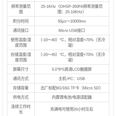
频率测量范
25-1KHz（OHSP-350FA频率测量范
围
围：25-10KHz）
积分时间
50µs～10000ms
通讯接口
Micro USB接口
使用温度/湿
（-10～40）℃，相对湿度<70%（无冷
度范围
凝）
存储温度/湿
（-20～45）℃，相对湿度<70%（无冷
度范围
凝）
屏幕尺寸
5.0"IPS高清LCD触摸屏
通讯方式
主机-PC：USB
存储容量
出厂标配8G/16G TF卡（Micro SD）
供电方式
内置锂电池/电源适配器
连续工作时
充满电可使用20小时左右
长