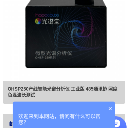
OHSP250产线智能光谱分析仪 工业版 485通讯协 照度
色温波长测试
×
欢迎来到本网站，请问有什么可以帮
您？
虹谱公司简介