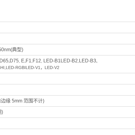
50nm(典型)
,D65,D75
E,F1
F12
LED-B1LED-B2
LED-B3,
,
,
,
,
BHI,LED-RGBILED-V1，LED-V2
口边缘 5mm 范围不计)
)