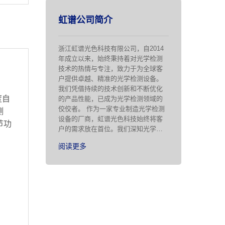
虹谱公司简介
浙江虹谱光色科技有限公司，自2014
年成立以来，始终秉持着对光学检测
技术的热情与专注，致力于为全球客
户提供卓越、精准的光学检测设备。
我们凭借持续的技术创新和不断优化
度自
的产品性能，已成为光学检测领域的
佼佼者。 作为一家专业制造光学检测
测
设备的厂商，虹谱光色科技始终将客
节功
户的需求放在首位。我们深知光学检
测在科研、工业制造、环境监测等众
阅读更多
多领域的重要性，因此，我们不断研
发新型设备，以满足不同行业对光学
调
检测技术的需求。我们的产品广泛应
用于照明、农业、医疗、半导体、光
电显示、科学研究等领域，为客户提
供准 …