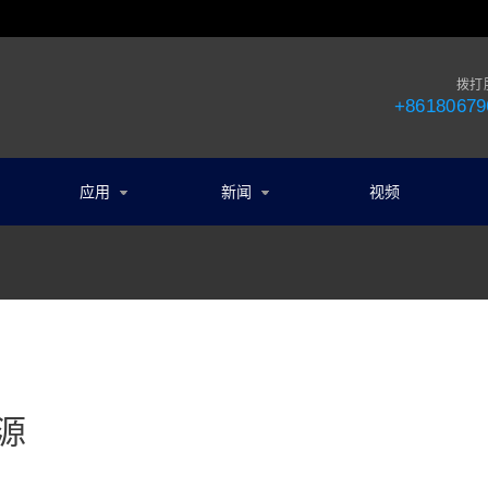
拨打
+86180679
应用
新闻
视频
度源