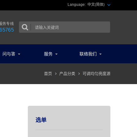
Language:
中文(简体)
服务专线
65765
问与答
服务
联络我们
首页
产品分类
可调均匀亮度源
选单