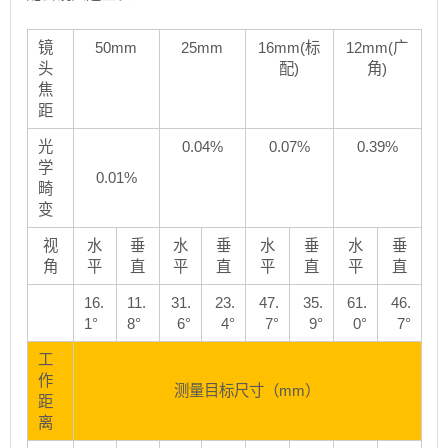
镜
50mm
25mm
16mm(标
12mm(广
头
配)
角)
焦
距
光
0.04%
0.07%
0.39%
学
0.01%
畸
变
视
水
垂
水
垂
水
垂
水
垂
角
平
直
平
直
平
直
平
直
16.
11.
31.
23.
47.
35.
61.
46.
1°
8°
6°
4°
7°
9°
0°
7°
工
作
测量目标尺寸（mm）
距
离