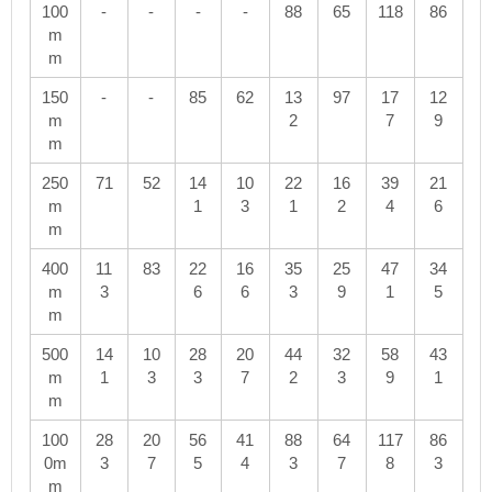
100
-
-
-
-
88
65
118
86
m
m
150
-
-
85
62
13
97
17
12
m
2
7
9
m
250
71
52
14
10
22
16
39
21
m
1
3
1
2
4
6
m
400
11
83
22
16
35
25
47
34
m
3
6
6
3
9
1
5
m
500
14
10
28
20
44
32
58
43
m
1
3
3
7
2
3
9
1
m
100
28
20
56
41
88
64
117
86
0m
3
7
5
4
3
7
8
3
m