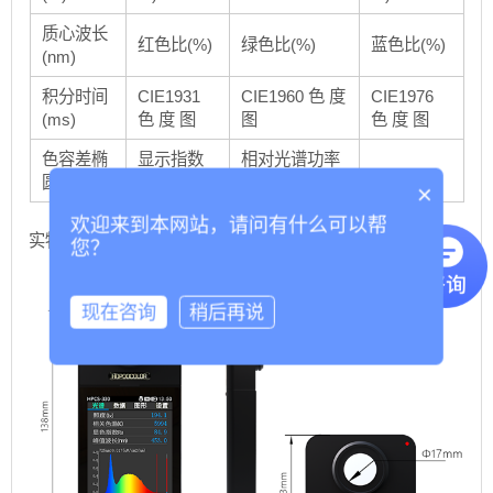
质心波长
红色比(%)
绿色比(%)
蓝色比(%)
(nm)
积分时间
CIE1931
CIE1960 色 度
CIE1976
(ms)
色 度 图
图
色 度 图
色容差椭
显示指数
相对光谱功率
圆型图
圆型图
分布P(λ)
×
欢迎来到本网站，请问有什么可以帮
实物尺寸图：
您？
现在咨询
稍后再说