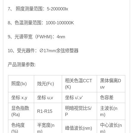
7、 照度测量范围：5-200000lx
8、色温测量范围：1000-100000K
9、光谱带宽（FWHM)：4nm
10、受光器件：∅17mm余弦修整器
产品测量参数:
相关色温CCT
黑体偏离D
照度(Ix)
烛光(Fc)
(K)
uv
坐标 x,y
坐标 u,v
坐标 u',v'
色容差
显色指数
明暗视觉比S/
主波长(n
R1-R15
(Ra)
P
m)
色纯度
半宽度(n
中心波长(n
峰值波长(nm)
(%)
m)
m)