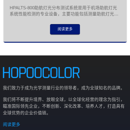
HPALTS-800助航灯光分布测试系统是用于机场助航灯光
系统性能检测的专业设备，主要功能包括测量助航灯光的
光强分布、光束角、颜色参数(色温、显色指数)、闪烁频
率及调光特性等关键指标。其技术特点涵盖高精度光学传
阅读更多
感器、自动化数据采集与分析模块，支持符合国际民航组
织(ICAO)及FAA等标准的测试流程，可应用于机场跑道、
滑行道、停机坪等区域的立式灯具、嵌入式灯具及特种助
航灯光系统的安装调试与日常维护检测，通过生成量化检
测报告确保灯光系统符合飞行安全要求。
我们致力于成为光学测量行业的领导者，成为全球知名的品牌。
我们将不断提升境界、放眼全球，以全球化经营的理念为指引，
瞄准国际领先企业，不断创新、深化改革、培养人才，打造具有
全球优势的企业价值链。
阅读更多